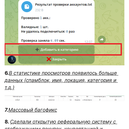
6.
В статистике просмотров появилось больше 
данных (спамблок, имя, локация, категория и 
т.д.)
7.
Массовый багофикс
8. 
Сделали открытую реферальную систему с 
отображением покупок, конвертацией и 